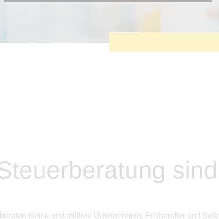
Diese Cookies sind erforderlich, um die grundlegende
Funktionalität der Website zu sichern.
Tracking- und Targeting-Cookies
Diese Cookies sind erforderlich, um unsere Website auf Ihre
Bedürfnisse hin zu optimieren. Hierzu gehört eine
bedarfsgerechte Gestaltung und fortlaufende Verbesserung
unseres Angebotes einschließlich der Verknüpfung zu
Social-Media-Angeboten von z.B. Facebook und LinkedIn.
Betreibercookies
Diese Cookies sind erforderlich, um z.B. Google Maps zu
nutzen oder eingebettete Videos abspielen zu können.
 Steuerberatung sin
beraten kleine und mittlere Unternehmen, Freiberufler und Selbs